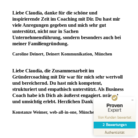
Liebe Claudia, danke für die schöne und
inspirierende Zeit im Coaching mit Dir. Du hast mir
viele Anregungen gegeben und mich sehr gut
unterstützt, nicht nur in Sachen
Unternehmensführung, sondern besonders auch bei
meiner Familiengründung.
Caroline Deinert, Deinert Kommunikation, München
Kundenbewertungen und Erfahrungen zu
Claudia Schulte
Liebe Claudia, die Zusammenarbeit im
SEHR GUT
%
100
Gründercoaching mit Dir war für mich sehr wertvoll
Empfehlungen auf
und bereichernd. Du hast mich kompetent,
ProvenExpert.com
5,00
/
5,00
strukturiert und empathisch unterstützt. Als Business
Coach habe ich Dich als äußerst engagiert, präsent
2
und umsichtig erlebt. Herzlichen Dank dafür!
Bewertungen auf ProvenExpert.com
Konstanze Weimer, web-all-in-one, München
Von Kunden bewertet
Erfahren Sie mehr über dieses Bewertungssiegel
2
Bewertungen
Profil ansehen
12.12.2024
Authentizität