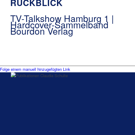
RÜCKBLICK
TV-Talkshow Hamburg 1 |
Hardcover-Sammelband
Bourdon Verlag
Folge einem manuell hinzugefügten Link