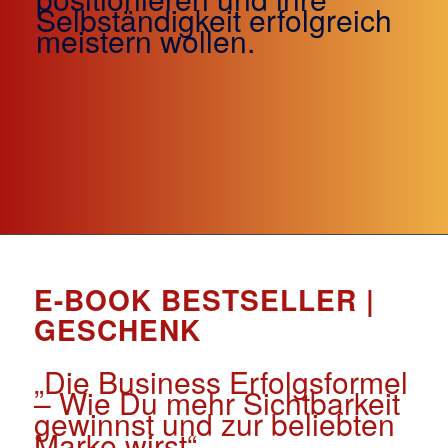
Selbständigkeit erfolgreich
meistern wollen.
E-BOOK BESTSELLER |
GESCHENK
„Die Business Erfolgsformel
– Wie Du mehr Sichtbarkeit
gewinnst und zur beliebten
Marke wirst“