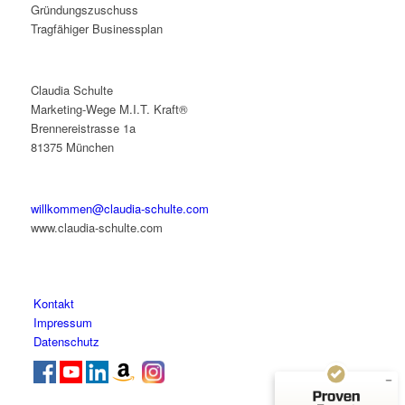
Gründungszuschuss
Tragfähiger Businessplan
Claudia Schulte
Marketing-Wege M.I.T. Kraft®
Brennereistrasse 1a
81375 München
willkommen@claudia-schulte.com
www.claudia-schulte.com
Kundenbewertungen und Erfahrungen zu
Claudia Schulte
SEHR GUT
%
100
Kontakt
Empfehlungen auf
Impressum
ProvenExpert.com
5,00
/
5,00
Datenschutz
2
Bewertungen auf ProvenExpert.com